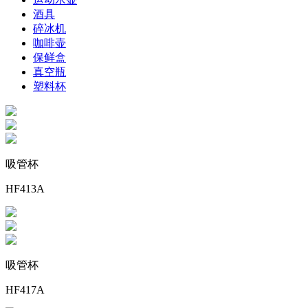
酒具
碎冰机
咖啡壶
保鲜盒
真空瓶
塑料杯
吸管杯
HF413A
吸管杯
HF417A