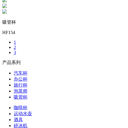
吸管杯
HF154
1
2
3
产品系列
汽车杯
办公杯
旅行杯
泡茶师
吸管杯
咖啡杯
运动水壶
酒具
碎冰机