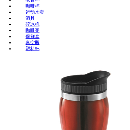
咖啡杯
运动水壶
酒具
碎冰机
咖啡壶
保鲜盒
真空瓶
塑料杯