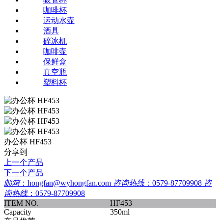
咖啡杯
运动水壶
酒具
碎冰机
咖啡壶
保鲜盒
真空瓶
塑料杯
办公杯 HF453
分享到
上一个产品
下一个产品
邮箱
：
hongfan@wyhongfan.com
咨询热线
：
0579-87709908
咨
询热线
：
0579-87709908
ITEM NO.
HF453
Capacity
350ml