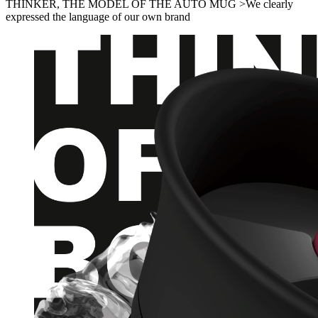
THINKER, THE MODEL OF THE AUTO MUG
>We clearly
expressed the language of our own brand