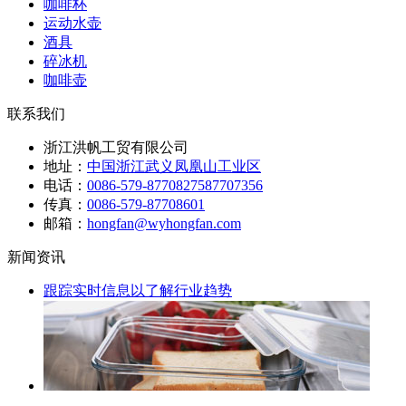
咖啡杯
运动水壶
酒具
碎冰机
咖啡壶
联系我们
浙江洪帆工贸有限公司
地址：
中国浙江武义凤凰山工业区
电话：
0086-579-87708275
87707356
传真：
0086-579-87708601
邮箱：
hongfan@wyhongfan.com
新闻资讯
跟踪实时信息以了解行业趋势